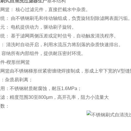
钢刷式自清洗过滤器生产
基本结构
网篮： 核心过滤元件，直接拦截水中杂质。
统： 由不锈钢刷毛和传动轴组成，负责旋转刮除滤网表面污垢
元： 电机提供动力，驱动刷子旋转。
统： 基于滤网两侧压差或定时信号，自动触发清洗程序。
： 清洗时自动开启，利用水流压力将刮落的杂质快速排出。
 容纳所有内部组件，提供耐压密封环境。
件-楔形丝网篮
丝网篮由不锈钢梯形丝紧密缠绕焊接制成，形成上窄下宽的V型缝
塞：杂质易剥离；
用：不锈钢材质耐腐蚀，耐压1.6MPa；
滤：精度范围30至800μm，高开孔率，阻力小流量大
参数：