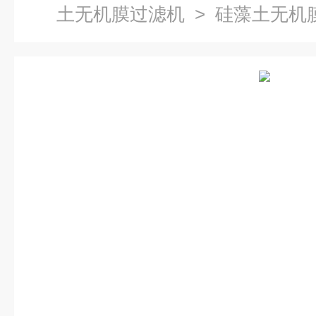
土无机膜过滤机
> 硅藻土无机