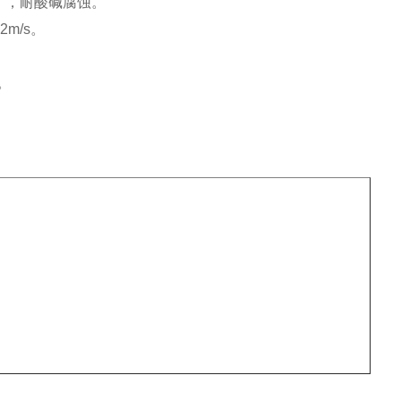
），耐酸碱腐蚀。
m/s。
。