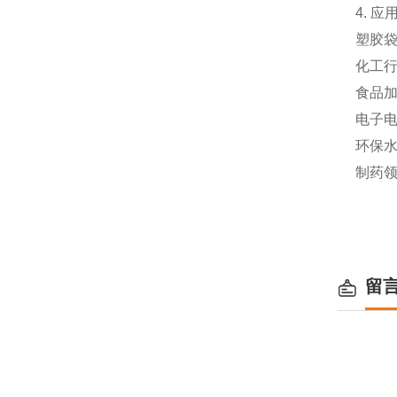
4. 应
塑胶
化工
食品
电子
环保
制药
留