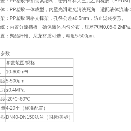
盖：PP塑胶卡扣锁紧结构，密封材料为三元乙丙橡胶（EPDM
体：PP塑胶一体成型，内壁光滑避免清洗死角，适配液体流速≤2
架：PP塑胶网格支撑架，孔径公差±0.5mm，防止滤袋变形。
统：内置分流挡板，确保液体均匀分布，压差范围0.05-0.2MPa
置：聚酯纤维、尼龙材质可选，精度5-500μm。
本参数
参数范围/规格
量
10-600m³/h
精度
5-500μm
压力
≤0.4MPa
温度
-20℃~80℃
数量
4-20个（标准配置）
类型
DN40-DN150法兰（国标/美标）