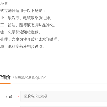
用场景
袋式过滤器适用于以下场景：
行业：酸洗液、电镀液杂质过滤。
加工：酱油、醋等液态调味品净化。
电镀：化学药液颗粒拦截。
水处理：含腐蚀性介质的废水预处理。
领域：低粘度药液初步过滤。
言询价
/ MESSAGE INQUIRY
产品：